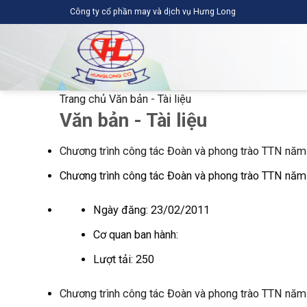
Skip
Công ty cổ phần may và dịch vụ Hưng Long
to
content
Trang chủ
Văn bản - Tài liệu
Văn bản - Tài liệu
Chương trình công tác Đoàn và phong trào TTN nă
Chương trình công tác Đoàn và phong trào TTN nă
Ngày đăng:
23/02/2011
Cơ quan ban hành:
Lượt tải:
250
Chương trình công tác Đoàn và phong trào TTN nă