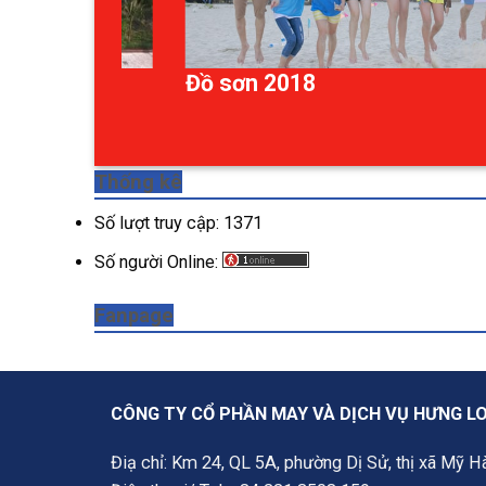
Khám sức khỏe định kỳ cho
nhân viên
Thống kê
Số lượt truy cập:
1371
Số người Online:
Fanpage
CÔNG TY CỔ PHẦN MAY VÀ DỊCH VỤ HƯNG L
Điạ chỉ: Km 24, QL 5A, phường Dị Sử, thị xã Mỹ Hà
Điện thoại/ Tel: +84 221 3508 159