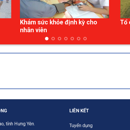
Tổ chức giao lưu bóng đá
Thư
nhâ
ONG
LIÊN KẾT
o, tỉnh Hưng Yên.
Tuyển dụng
Văn bản