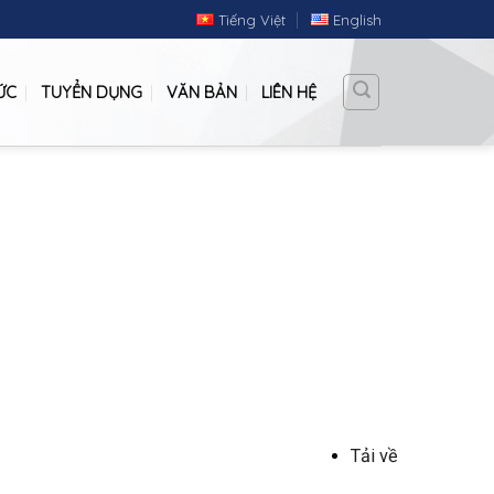
Tiếng Việt
English
ỨC
TUYỂN DỤNG
VĂN BẢN
LIÊN HỆ
Tải về