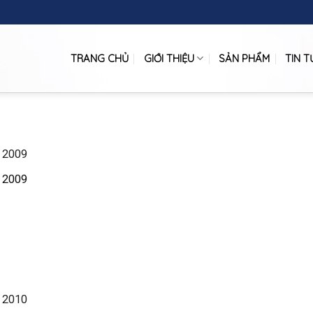
TRANG CHỦ
GIỚI THIỆU
SẢN PHẨM
TIN T
m 2009
m 2009
m 2010