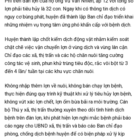
Phi trên đàn lợn của hộ ông Vũ Văn Nhiên, ấp 12 với tổng số
lợn phải tiêu hủy là 32 con. Ngay khi có thông tin dịch có
nguy cơ bùng phát, huyện đã thành lập Ban chỉ đạo triển khai
những nhiệm vụ trọng tâm ứng phó khẩn cấp với bệnh dịch.
Huyện thành lập chốt kiểm dịch động vật nhằm kiểm soát
chặt chẽ việc vận chuyển lợn ở vùng dịch và vùng lân cận.
Chỉ đạo các xã, thị trấn và các hộ chăn nuôi tăng cường
công tác vệ sinh, phun khử trùng tiêu độc, rắc vôi bột từ 3
đến 4 lần/ tuần tại các khu vực chăn nuôi.
Không nhập thêm lợn về nuôi, không bán chạy lợn bệnh,
thực hiện đúng quy trình kỹ thuật khi xử lý tiêu hủy lợn bệnh,
không vứt xác lợn chết, lợn ốm bừa bãi ra môi trường. Cán
bộ Thú y xã, thị trấn thường xuyên theo dõi tình hình dịch
bệnh trên đàn lợn, khi phát hiện lợn nghi mắc bệnh phải báo
cáo ngay cho UBND xã, thị trấn và báo cáo Ban chỉ đạo
phòng, chống dịch bệnh huyện để có biện pháp xử lý kịp